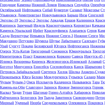
Городище
Каменка
Нижний Ломов
Никольск
Сердобск
Оренбур
Октябрьский
Нефтекамск
Сибай
Кумертау
Салават
Межгорье
Ст
Ульяновск
Димитровград
Новоульяновск
Барыш
Инза
Сенгилей
Энгельс-19
Энгельс-2
Энгельс
Аркадак
Ершов
Калининск
Крас
Карпинск
Заречный
Ивдель
Краснотурьинск
Кировград
Качкана
Каменск-Уральский
Ирбит
Красноуфимск
Алапаевск
Серов
Кам
Салда
Верхотурье
Невьянск
Нижние Серги-3
Нижние Серги
Ми
Макушино
Петухово
Шумиха
Щучье
Лабытнанги
Салехард
Губ
Урай
Сургут
Покачи
Белоярский
Югорск
Нефтеюганск
Нижнева
Озерск
Усть-Катав
Трехгорный
Снежинск
Южноуральск
Трехго
Нязепетровск
Пласт
Еманжелинск
Коркино
Саянск
Иркутск-45
Илимск
Вихоревка
Киренск
Железногорск-Илимский
Алзамай
С
Боготол
Минусинск
Енисейск
Сосновоборск
Канск
Шарыпово
Н
Петровск-Забайкальский
Сретенск
Хилок
Шилка
Анжеро-Судже
Прокопьевск
Юрга
Белово
Междуреченск
Гурьевск
Салаир
Мари
Чулым
Чулым-3
Омск
Исилькуль
Калачинск
Называевск
Тара
Тю
Камень-на-Оби
Славгород
Заринск
Яровое
Змеиногорск
Горняк
Кызыл
Чадан
Туран
Шагонар
Горно-Алтайск
Хабаровск
Николае
Райчихинск
Белогорск
Зея
Тында
Завитинск
Сковородино
Петро
Мирный
Удачный
Нюрба
Среднеколымск
Олекминск
Покровск