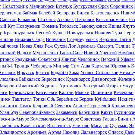
г
Новотроицк
Медногорск
Бузулук
Бугуруслан
Орск
Сорочинск
ерлитамак
Баймак
Белебей
Белорецк
Бирск
Благовещенск
Ишим
Саратов
Балаково
Шиханы
Аткарск
Петровск
Красноармейск
Рт
ный Кут
Новоузенск
Тюмень
Тобольск
Заводоуковск
Ишим
Ялуто
р
Красноуральск
Лесной
Кушва
Новоуральск
Нижняя Тура
Перв
ышлов
Нижняя Салда
Волчанск
Среднеуральск
Верхний Тагил
Д
хайловск
Новая Ляля
Реж
Сухой Лог
Арамиль
Сысерть
Талица
Т
кинский
Надым
Муравленко
Тарко-Сале
Новый Уренгой
Ноябрь
ртовск
Радужный
Советский
Лянтор
Челябинск
Верхний Уфале
рный-1
Троицк
Чебаркуль
Миньяр
Сим
Аша
Карталы
Юрюзань
К
Ангарск
Иркутск
Братск
Бодайбо
Зима
Усолье-Сибирское
Нижне
людянка
Байкальск
Бирюсинск
Красноярск
Дивногорск
Железно
азарово
Иланский
Кодинск
Артемовск
Заозерный
Игарка
Ужур
нск
Березовский
Киселевск
Калтан
Мыски
Осинники
Кемерово
инск
Таштагол
Топки
Обь
Барабинск
Бердск
Куйбышев
Искити
калинск
Томск
Кедровый
Северск
Асино
Стрежевой
Колпашево
Улан-Удэ
Северобайкальск
Закаменск
Бабушкин
Кяхта
Гусиноозе
вск-на-Амуре
Комсомольск-на-Амуре
Советская Гавань
Бикин
А
павловск-Камчатский
Вилючинск
Елизово
Магадан
Сусуман
Як
Владивосток
Арсеньев
Артем
Находка
Дальнегорск
Спасск-Дал