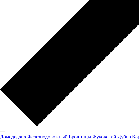
Домодедово
Железнодорожный
Бронницы
Жуковский
Дубна
Ко