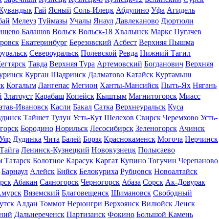
Кувандык
Гай
Ясный
Соль-Илецк
Абдулино
Уфа
Агидель
бай
Мелеуз
Туймазы
Учалы
Янаул
Давлеканово
Дюртюли
ищево
Балашов
Вольск
Вольск-18
Хвалынск
Маркс
Пугачев
ровск
Екатеринбург
Березовский
Асбест
Верхняя Пышма
оуральск
Североуральск
Полевской
Ревда
Нижний Тагил
егтярск
Тавда
Верхняя Тура
Артемовский
Богданович
Верхняя
уринск
Курган
Шадринск
Далматово
Катайск
Куртамыш
ск
Когалым
Лангепас
Мегион
Ханты-Мансийск
Пыть-Ях
Нягань
й
Златоуст
Карабаш
Копейск
Кыштым
Магнитогорск
Миасс
атав-Ивановск
Касли
Бакал
Сатка
Верхнеуральск
Куса
удинск
Тайшет
Тулун
Усть-Кут
Шелехов
Свирск
Черемхово
Усть-
горск
Бородино
Норильск
Лесосибирск
Зеленогорск
Ачинск
Уяр
Дудинка
Чита
Балей
Борзя
Краснокаменск
Могоча
Нерчинск
Тайга
Ленинск-Кузнецкий
Новокузнецк
Полысаево
м
Татарск
Болотное
Карасук
Каргат
Купино
Тогучин
Черепаново
Барнаул
Алейск
Бийск
Белокуриха
Рубцовск
Новоалтайск
рск
Абакан
Саяногорск
Черногорск
Абаза
Сорск
Ак-Довурак
мурск
Вяземский
Благовещенск
Шимановск
Свободный
утск
Алдан
Томмот
Нерюнгри
Верхоянск
Вилюйск
Ленск
ьний
Дальнереченск
Партизанск
Фокино
Большой Камень