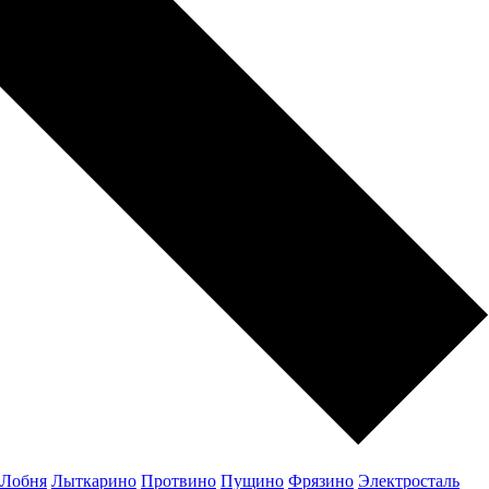
Лобня
Лыткарино
Протвино
Пущино
Фрязино
Электросталь