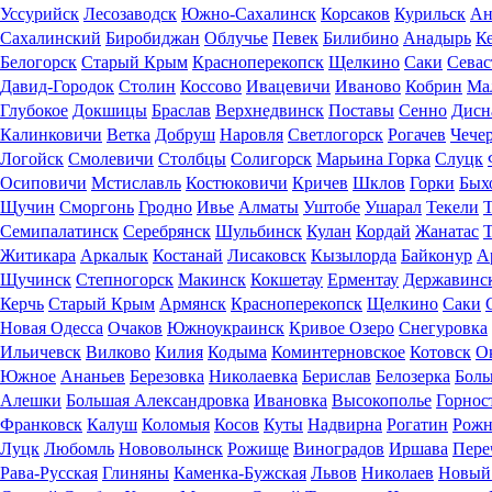
Уссурийск
Лесозаводск
Южно-Сахалинск
Корсаков
Курильск
Ан
Сахалинский
Биробиджан
Облучье
Певек
Билибино
Анадырь
К
Белогорск
Старый Крым
Красноперекопск
Щелкино
Саки
Севас
Давид-Городок
Столин
Коссово
Ивацевичи
Иваново
Кобрин
Ма
Глубокое
Докшицы
Браслав
Верхнедвинск
Поставы
Сенно
Дисн
Калинковичи
Ветка
Добруш
Наровля
Светлогорск
Рогачев
Чече
Логойск
Смолевичи
Столбцы
Солигорск
Марьина Горка
Слуцк
Осиповичи
Мстиславль
Костюковичи
Кричев
Шклов
Горки
Бых
Щучин
Сморгонь
Гродно
Ивье
Алматы
Уштобе
Ушарал
Текели
Т
Семипалатинск
Серебрянск
Шульбинск
Кулан
Кордай
Жанатас
Т
Житикара
Аркалык
Костанай
Лисаковск
Кызылорда
Байконур
А
Щучинск
Степногорск
Макинск
Кокшетау
Ерментау
Державинс
Керчь
Старый Крым
Армянск
Красноперекопск
Щелкино
Саки
Новая Одесса
Очаков
Южноукраинск
Кривое Озеро
Снегуровка
Ильичевск
Вилково
Килия
Кодыма
Коминтерновское
Котовск
О
Южное
Ананьев
Березовка
Николаевка
Берислав
Белозерка
Боль
Алешки
Большая Александровка
Ивановка
Высокополье
Горнос
Франковск
Калуш
Коломыя
Косов
Куты
Надвирна
Рогатин
Рожн
Луцк
Любомль
Нововолынск
Рожище
Виноградов
Иршава
Пере
Рава-Русская
Глиняны
Каменка-Бужская
Львов
Николаев
Новый