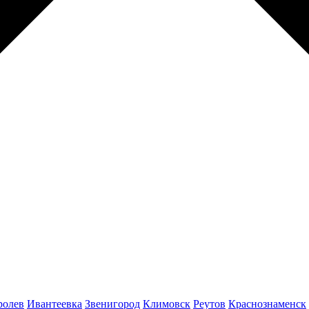
ролев
Ивантеевка
Звенигород
Климовск
Реутов
Краснознаменск