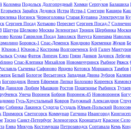
й
Коломна
Подольск
Долгопрудный
Химки
Серпухов
Балашиха
Егорьевск
Зарайск
Дедовск
Истра
Истра-1
Снегири
Кашира
Каш
релевка
Ногинск
Черноголовка
Старая Купавна
Электроугли
Ку
ск
Сергиев Посад
Хотьково
Пересвет
Сергиев Посад-7
Солнечно
8
Шатура
Щелково
Москва
Зеленоград
Троицк
Щербинка
Моско
ново
Кохма
Гаврилов Посад
Заволжск
Вичуга
Кинешма
Наволок
Ермолино
Боровск-1
Спас-Деменск
Кондрово
Кременки
Жуков
Б
в
Юхнов-1
Юхнов-2
Кострома
Волгореченск
Буй
Галич
Мантуро
Рыльск
Суджа
Фатеж
Липецк
Елец
Грязи
Данков
Задонск
Лебедя
аблино
Спас-Клепики
Михайлов
Новомичуринск
Рыбное
Ряжск
Рославль
Сычевка
Сафоново
Ярцево
Котовск
Моршанск
Тамбов
ежецк
Белый
Бологое
Весьегонск
Западная Двина
Зубцов
Калязи
в
Богородицк
Венев
Ефремов
Липки
Болохово
Киреевск
Кимовс
Ям
Данилов
Любим
Мышкин
Ростов
Пошехонье
Рыбинск
Тутаев
рубчевск
Унеча
Воронеж
Бобров
Воронеж-45
Нововоронеж
Богу
адимир
Гусь-Хрустальный
Ковров
Радужный
Александров
Стру
во
Собинка
Лакинск
Судогда
Суздаль
Юрьев-Польский
Волосов
к
Приморск
Светогорск
Коммунар
Гатчина
Ивангород
Кингисеп
ое
Тосно
Санкт-Петербург
Зеленогорск
Кронштадт
Красное Село
та
Емва
Микунь
Костомукша
Петрозаводск
Сортавала
Кемь
Кон