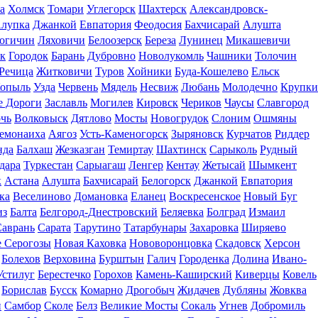
а
Холмск
Томари
Углегорск
Шахтерск
Александровск-
лупка
Джанкой
Евпатория
Феодосия
Бахчисарай
Алушта
огичин
Ляховичи
Белоозерск
Береза
Лунинец
Микашевичи
к
Городок
Барань
Дубровно
Новолукомль
Чашники
Толочин
Речица
Житковичи
Туров
Хойники
Буда-Кошелево
Ельск
опыль
Узда
Червень
Мядель
Несвиж
Любань
Молодечно
Крупки
е Дороги
Заславль
Могилев
Кировск
Чериков
Чаусы
Славгород
чь
Волковыск
Дятлово
Мосты
Новогрудок
Слоним
Ошмяны
емонаиха
Аягоз
Усть-Каменогорск
Зыряновск
Курчатов
Риддер
нда
Балхаш
Жезказган
Темиртау
Шахтинск
Сарыколь
Рудный
дара
Туркестан
Сарыагаш
Ленгер
Кентау
Жетысай
Шымкент
к
Астана
Алушта
Бахчисарай
Белогорск
Джанкой
Евпатория
ка
Веселиново
Домановка
Еланец
Воскресенское
Новый Буг
из
Балта
Белгород-Днестровский
Беляевка
Болград
Измаил
Саврань
Сарата
Тарутино
Татарбунары
Захаровка
Ширяево
 Серогозы
Новая Каховка
Нововоронцовка
Скадовск
Херсон
Болехов
Верховина
Бурштын
Галич
Городенка
Долина
Ивано-
Устилуг
Берестечко
Горохов
Камень-Каширский
Киверцы
Ковель
Борислав
Бусск
Комарно
Дрогобыч
Жидачев
Дубляны
Жовква
и
Самбор
Сколе
Белз
Великие Мосты
Сокаль
Угнев
Добромиль