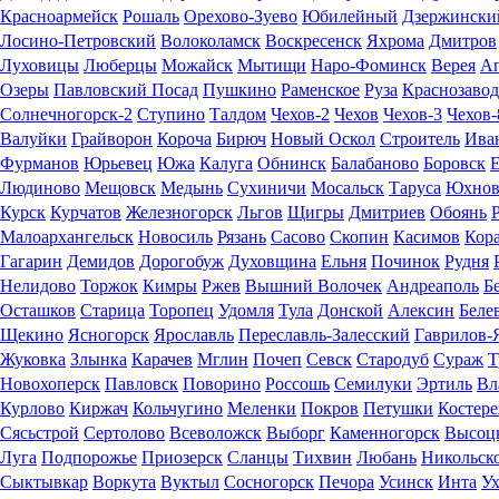
Красноармейск
Рошаль
Орехово-Зуево
Юбилейный
Дзержински
Лосино-Петровский
Волоколамск
Воскресенск
Яхрома
Дмитров
Луховицы
Люберцы
Можайск
Мытищи
Наро-Фоминск
Верея
Ап
Озеры
Павловский Посад
Пушкино
Раменское
Руза
Краснозавод
Солнечногорск-2
Ступино
Талдом
Чехов-2
Чехов
Чехов-3
Чехов-
Валуйки
Грайворон
Короча
Бирюч
Новый Оскол
Строитель
Ива
Фурманов
Юрьевец
Южа
Калуга
Обнинск
Балабаново
Боровск
Людиново
Мещовск
Медынь
Сухиничи
Мосальск
Таруса
Юхно
Курск
Курчатов
Железногорск
Льгов
Щигры
Дмитриев
Обоянь
Малоархангельск
Новосиль
Рязань
Сасово
Скопин
Касимов
Кор
Гагарин
Демидов
Дорогобуж
Духовщина
Ельня
Починок
Рудня
Нелидово
Торжок
Кимры
Ржев
Вышний Волочек
Андреаполь
Б
Осташков
Старица
Торопец
Удомля
Тула
Донской
Алексин
Беле
Щекино
Ясногорск
Ярославль
Переславль-Залесский
Гаврилов-
Жуковка
Злынка
Карачев
Мглин
Почеп
Севск
Стародуб
Сураж
Т
Новохоперск
Павловск
Поворино
Россошь
Семилуки
Эртиль
Вл
Курлово
Киржач
Кольчугино
Меленки
Покров
Петушки
Костере
Сясьстрой
Сертолово
Всеволожск
Выборг
Каменногорск
Высоц
Луга
Подпорожье
Приозерск
Сланцы
Тихвин
Любань
Никольск
Сыктывкар
Воркута
Вуктыл
Сосногорск
Печора
Усинск
Инта
Ух