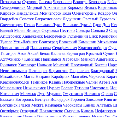
Питкяранта
Суоярви
Сегежа
Череповец
Вологда
Белозерск
Баба
Северодвинск
Мирный
Архангельск
Коряжма
Вельск
Каргополь
Кировск
Кандалакша
Мончегорск
Кола
Оленегорск-2
Ковдор
Ол
Гвардейск
Советск
Багратионовск
Ладушкин
Светлый
Гурьевск
Светлогорск
Псков
Великие Луки
Великие Луки-1
Гдов
Дно
Не
Валдай
Малая Вишера
Окуловка
Пестово
Сольцы
Сольцы 2
Стар
Апшеронск
Хадыженск
Белореченск
Гулькевичи
Ейск
Кропотки
Туапсе
Усть-Лабинск
Волгоград
Волжский
Камышин
Михайлов
Новоаннинский
Палласовка
Серафимович
Краснослободск
Сур
Таганрог
Азов
Аксай
Белая Калитва
Зерноград
Красный Сулин
Ахтубинск-7
Камызяк
Нариманов
Харабали
Майкоп
Адыгейск
Буйнакск
Хасавюрт
Нальчик
Майский
Прохладный
Баксан
Нарт
Невинномысск
Пятигорск
Лермонтов
Георгиевск
Благодарный
Михайловск
Магас
Назрань
Карабулак
Малгобек
Черкесск
Карач
Краснослободск
Темников
Казань
Набережные Челны
Агрыз
Аз
Мензелинск
Нижнекамск
Нурлат
Болгар
Тетюши
Чистополь
Йо
Котельнич
Малмыж
Луза
Мураши
Омутнинск
Нолинск
Орлов
С
Балахна
Богородск
Ветлуга
Володарск
Городец
Заволжье
Княги
Воткинск
Глазов
Можга
Камбарка
Чебоксары
Канаш
Алатырь
Ш
Октябрьск
Отрадный
Похвистнево
Сызрань
Кинель
Нефтегорск
Верещагино
Чермоз
Горнозаводск
Красновишерск
Нытва
Оса
Ох