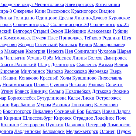
Городской округ Черноголовка
Электрогорск
Котельники
ира-8
Ожерелье
Клин
Высоковск
Красногорск
Видное
бинка
Голицыно
Одинцово
Дрезна
Ликино-Дулево
Куровское
горск
Солнечногорск-7
Солнечногорск-30
Солнечногорск-25
вский
Белгород
Старый Оскол
Шебекино
Алексеевка
Губкин
и
Комсомольск
Пучеж
Плес
Приволжск
Тейково
Родники
Шуя
елоусово
Жиздра
Сосенский
Козельск
Киров
Малоярославец
во
Макарьев
Кологрив
Нерехта
Нея
Солигалич
Чухлома
Шарья
нь
Чаплыгин
Усмань
Орёл
Мценск
Ливны
Болхов
Дмитровск
Спасск-Рязанский
Шацк
Десногорск
Смоленск
Вязьма
Велиж
Кирсанов
Мичуринск
Уварово
Рассказово
Жердевка
Тверь
н
Кашин
Конаково
Красный Холм
Кувшиново
Лихославль
к
Новомосковск
Плавск
Суворов
Чекалин
Узловая
Советск
Углич
Брянск
Клинцы
Сельцо
Новозыбков
Дятьково
Фокино
чар
Борисоглебск
Бутурлиновка
Калач
Лиски
Острогожск
нино
Карабаново
Муром
Вязники
Гороховец
Камешково
о
Бокситогорск
Пикалево
Сосновый Бор
Волхов
Новая Ладога
п
Кириши
Шлиссельбург
Кировск
Отрадное
Лодейное Поле
Колпино
Сестрорецк
Пушкин
Павловск
Петергоф
Ломоносов
допога
Лахденпохья
Беломорск
Медвежьегорск
Олонец
Пудож