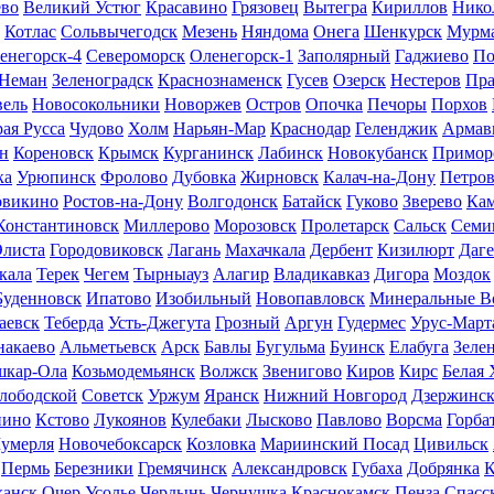
ево
Великий Устюг
Красавино
Грязовец
Вытегра
Кириллов
Нико
Котлас
Сольвычегодск
Мезень
Няндома
Онега
Шенкурск
Мурм
енегорск-4
Североморск
Оленегорск-1
Заполярный
Гаджиево
По
Неман
Зеленоградск
Краснознаменск
Гусев
Озерск
Нестеров
Пра
вель
Новосокольники
Новоржев
Остров
Опочка
Печоры
Порхов
ая Русса
Чудово
Холм
Нарьян-Мар
Краснодар
Геленджик
Армав
н
Кореновск
Крымск
Курганинск
Лабинск
Новокубанск
Примор
ка
Урюпинск
Фролово
Дубовка
Жирновск
Калач-на-Дону
Петров
овикино
Ростов-на-Дону
Волгодонск
Батайск
Гуково
Зверево
Ка
Константиновск
Миллерово
Морозовск
Пролетарск
Сальск
Семи
Элиста
Городовиковск
Лагань
Махачкала
Дербент
Кизилюрт
Даге
кала
Терек
Чегем
Тырныауз
Алагир
Владикавказ
Дигора
Моздок
Буденновск
Ипатово
Изобильный
Новопавловск
Минеральные В
аевск
Теберда
Усть-Джегута
Грозный
Аргун
Гудермес
Урус-Март
накаево
Альметьевск
Арск
Бавлы
Бугульма
Буинск
Елабуга
Зеле
шкар-Ола
Козьмодемьянск
Волжск
Звенигово
Киров
Кирс
Белая
лободской
Советск
Уржум
Яранск
Нижний Новгород
Дзержинс
нино
Кстово
Лукоянов
Кулебаки
Лысково
Павлово
Ворсма
Горба
умерля
Новочебоксарск
Козловка
Мариинский Посад
Цивильск
Пермь
Березники
Гремячинск
Александровск
Губаха
Добрянка
К
анск
Очер
Усолье
Чердынь
Чернушка
Краснокамск
Пенза
Спасс