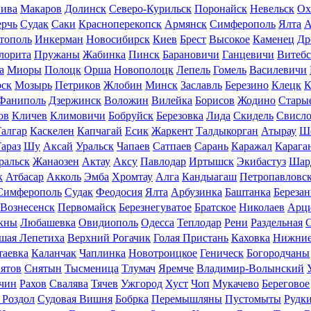
ива
Макаров
Долинск
Северо-Курильск
Поронайск
Невельск
Ох
ерчь
Судак
Саки
Красноперекопск
Армянск
Симферополь
Ялта
А
тополь
Инкерман
Новосибирск
Киев
Брест
Высокое
Каменец
Др
лорита
Пружаны
Жабинка
Пинск
Барановичи
Ганцевичи
Витебс
а
Миоры
Полоцк
Орша
Новополоцк
Лепель
Гомель
Василевичи
рск
Мозырь
Петриков
Жлобин
Минск
Заславль
Березино
Клецк
К
Фаниполь
Дзержинск
Воложин
Вилейка
Борисов
Жодино
Стары
ов
Кличев
Климовичи
Бобруйск
Березовка
Лида
Скидель
Свисло
алгар
Каскелен
Капчагай
Есик
Жаркент
Талдыкорган
Атырау
Ш
араз
Шу
Аксай
Уральск
Чапаев
Сатпаев
Сарань
Каражал
Карага
ральск
Жанаозен
Актау
Аксу
Павлодар
Иртышск
Экибастуз
Шар
к
Атбасар
Акколь
Эмба
Хромтау
Алга
Кандыагаш
Петропавловс
Симферополь
Судак
Феодосия
Ялта
Арбузинка
Баштанка
Березан
Вознесенск
Первомайск
Березнегуватое
Братское
Николаев
Арц
кны
Любашевка
Овидиополь
Одесса
Теплодар
Рени
Раздельная
шая Лепетиха
Верхний Рогачик
Голая Пристань
Каховка
Нижние
таевка
Каланчак
Чаплинка
Новотроицкое
Геническ
Богородчаны
ятов
Снятын
Тысменица
Тлумач
Яремче
Владимир-Волынский
чин
Рахов
Свалява
Тячев
Ужгород
Хуст
Чоп
Мукачево
Береговое
 Роздол
Судовая Вишня
Бобрка
Перемышляны
Пустомыты
Рудк