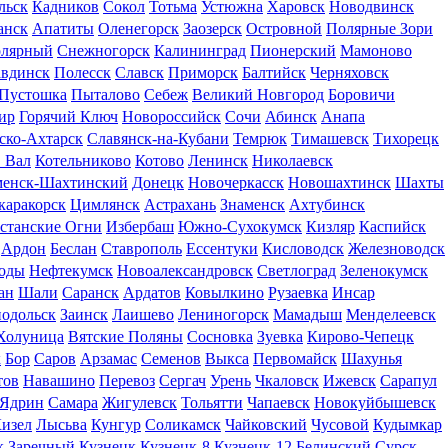
льск
Кадников
Сокол
Тотьма
Устюжна
Харовск
Новодвинск
анск
Апатиты
Оленегорск
Заозерск
Островной
Полярные Зори
лярный
Снежногорск
Калининград
Пионерский
Мамоново
вдинск
Полесск
Славск
Приморск
Балтийск
Черняховск
Пустошка
Пыталово
Себеж
Великий Новгород
Боровичи
ир
Горячий Ключ
Новороссийск
Сочи
Абинск
Анапа
ско-Ахтарск
Славянск-на-Кубани
Темрюк
Тимашевск
Тихорецк
 Вал
Котельниково
Котово
Ленинск
Николаевск
менск-Шахтинский
Донецк
Новочеркасск
Новошахтинск
Шахты
каракорск
Цимлянск
Астрахань
Знаменск
Ахтубинск
станские Огни
Избербаш
Южно-Сухокумск
Кизляр
Каспийск
Ардон
Беслан
Ставрополь
Ессентуки
Кисловодск
Железноводск
оды
Нефтекумск
Новоалександровск
Светлоград
Зеленокумск
ан
Шали
Саранск
Ардатов
Ковылкино
Рузаевка
Инсар
нодольск
Заинск
Лаишево
Лениногорск
Мамадыш
Менделеевск
 Холуница
Вятские Поляны
Сосновка
Зуевка
Кирово-Чепецк
к
Бор
Саров
Арзамас
Семенов
Выкса
Первомайск
Шахунья
тов
Навашино
Перевоз
Сергач
Урень
Чкаловск
Ижевск
Сарапул
Ядрин
Самара
Жигулевск
Тольятти
Чапаевск
Новокуйбышевск
изел
Лысьва
Кунгур
Соликамск
Чайковский
Чусовой
Кудымкар
к
Заречный
Кузнецк
Кузнецк-8
Кузнецк-12
Белинский
Сурск